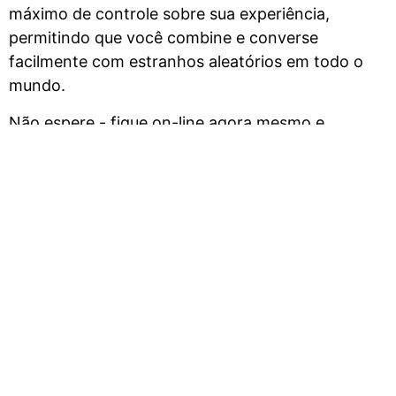
máximo de controle sobre sua experiência,
permitindo que você combine e converse
facilmente com estranhos aleatórios em todo o
mundo.
Não espere - fique on-line agora mesmo e
comece a explorar os emocionantes bate-papos
por vídeo aleatórios no Chatrad!
Recursos do Chatrad